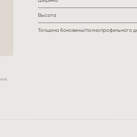
Ширина
Высота
Толщина боковины/полнопрофильного д
в
той,