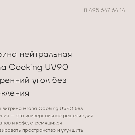
8 495 647 64 14
рина нейтральная
na Cooking UV90
ренний угол без
екления
я витрина Arona Cooking UV90 без
ения — это универсальное решение для
анов и кафе, стремящихся
зировать пространство и улучшить