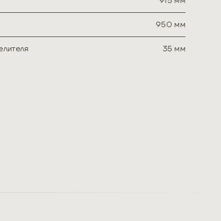
915 мм
950 мм
елителя
35 мм