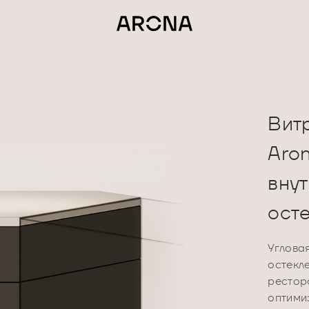
Вит
Aro
внут
ост
Углова
остекл
рестор
оптими