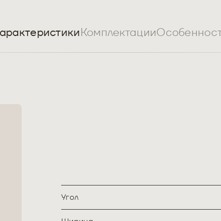
арактеристики
Комплектации
Особеннос
Угол