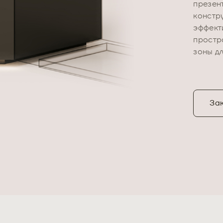
презен
констр
эффект
простр
зоны д
Зак