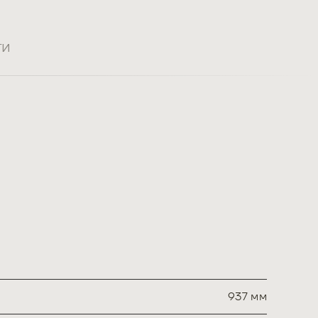
ти
937 мм