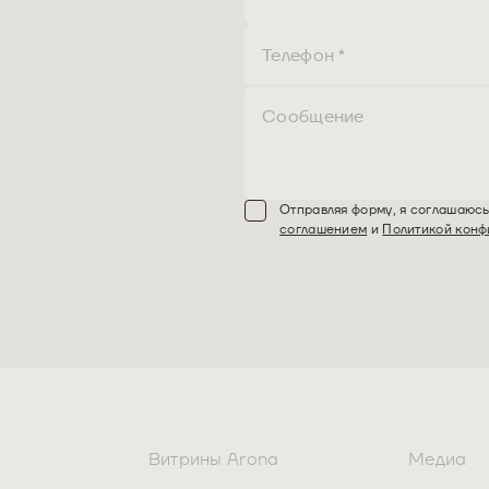
Отправляя форму, я соглашаюс
соглашением
и
Политикой конф
Витрины Arona
Медиа