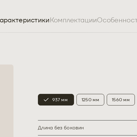
арактеристики
Комплектации
Особеннос
937 мм
1250 мм
1560 мм
Длина без боковин