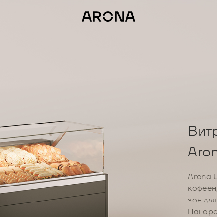
Вит
Aron
Arona U
кофеен
зон дл
Панора