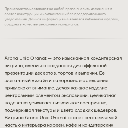
Производитель оставляет за собой право вносить изменения в
состав конструкции и комплектации без предварительного
уведомления. Данная информация не является публичной офертой,
создана в качестве рекламных материалов.
Arona Unic Granat — это изысканная кондитерская
витрина, идеально созданная для эффектной
презентации десертов, тортов и выпечки. Её
элегантный дизайн и панорамное остекление
привлекают внимание, делая каждое изделие
центральным элементом экспозиции. Деликатная
подсветка усиливает визуальное восприятие,
подчёркивая текстуры и цвета сладких шедевров.
Витрина Arona Unic Granat станет неотъемлемой
частью интерьера кофеен, кафе и кондитерских